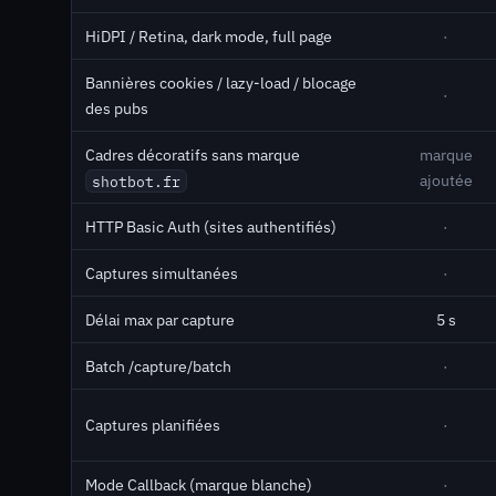
HiDPI / Retina, dark mode, full page
·
Bannières cookies / lazy-load / blocage
·
des pubs
Cadres décoratifs sans marque
marque
ajoutée
shotbot.fr
HTTP Basic Auth (sites authentifiés)
·
Captures simultanées
·
Délai max par capture
5 s
Batch /capture/batch
·
Captures planifiées
·
Mode Callback (marque blanche)
·