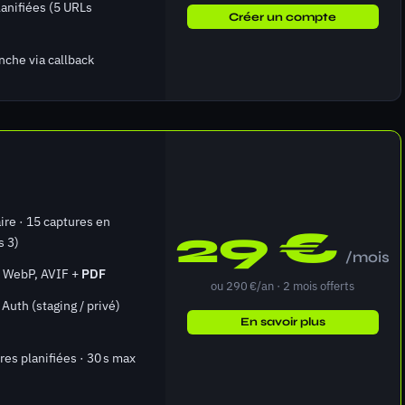
anifiées (5 URLs
Créer un compte
nche via callback
aire · 15 captures en
29 €
s 3)
/mois
 WebP, AVIF +
PDF
ou 290 €/an · 2 mois offerts
Auth (staging / privé)
En savoir plus
res planifiées · 30 s max