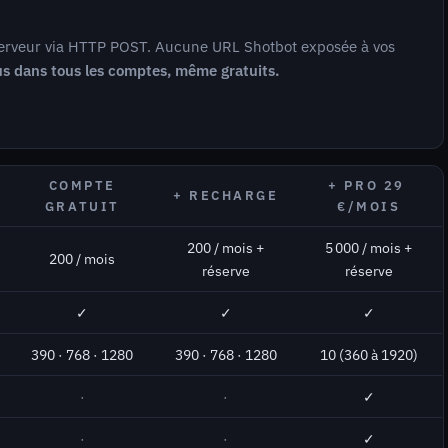
 serveur via HTTP POST. Aucune URL Shotbot exposée à vos
us dans tous les comptes, même gratuits.
COMPTE
+ PRO 29
+ RECHARGE
GRATUIT
€/MOIS
200 / mois +
5 000 / mois +
200 / mois
réserve
réserve
✓
✓
✓
390 · 768 · 1280
390 · 768 · 1280
10 (360 à 1920)
·
·
✓
·
·
✓