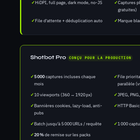
✓
HiDPI, full page, dark mode, no-JS
✓
Captures pl
gratuites)
✓
File d'attente + déduplication auto
✓
Marque bla
Shotbot Pro
CONÇU POUR LA PRODUCTION
✓
5 000
captures incluses chaque
✓
File priorit
mois
parallèle (v
✓
10 viewports (360 → 1920 px)
✓
JPEG, PNG,
✓
Bannières cookies, lazy-load, anti-
✓
HTTP Basic 
pubs
✓
Batch jusqu'à 5 000 URLs / requête
✓
1 000 captu
✓
20 %
de remise sur les packs