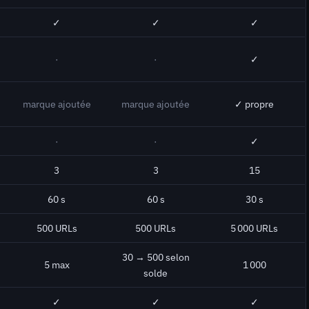
✓
✓
✓
·
·
✓
marque ajoutée
marque ajoutée
✓ propre
·
·
✓
3
3
15
60 s
60 s
30 s
500 URLs
500 URLs
5 000 URLs
30 → 500 selon
5 max
1 000
solde
✓
✓
✓