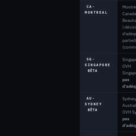
Montré
CA-
MONTREAL
Canada
Beauha
| décis
d'adéq
partiel
(comme
Singapo
SG-
SINGAPORE
OVH
BÊTA
Singapo
pas
d'adéq
Sydney
AU-
SYDNEY
Austral
BÊTA
OVH Sy
pas
d'adéq