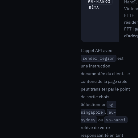
Hanoï,
VN-HANOI
BÊTA
Vietna
FTTH
résiden
FPT |
p
d'adéq
L'appel API avec
est
render_region
une instruction
documentée du client. Le
contenu de la page cible
peut transiter par le point
de sortie choisi.
Sélectionner
sg-
,
singapore
au-
ou
sydney
vn-hanoi
relève de votre
responsabilité en tant