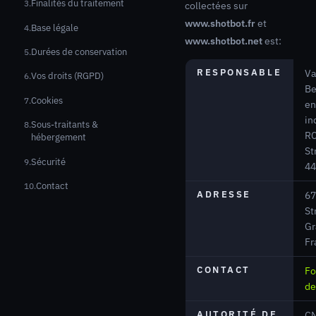
Finalités du traitement
collectées sur
www.shotbot.fr
et
Base légale
www.shotbot.net
est:
Durées de conservation
RESPONSABLE
Va
Vos droits (RGPD)
Be
Cookies
en
in
Sous-traitants &
R
hébergement
St
Sécurité
44
Contact
ADRESSE
67
St
Gr
Fr
CONTACT
Fo
de
AUTORITÉ DE
CN