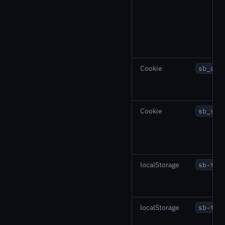
Cookie
sb_aut
Cookie
sb_sta
localStorage
sb-the
localStorage
sb-tes