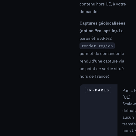
contenu hors UE, à votre
demande.
Captures géolocalisées
(option Pro, opt-in).
Le
paramètre APIv2
render_region
permet de demander le
rendu d'une capture via
un point de sortie situé
hors de France:
Paris, 
FR-PARIS
(UE) |
Scalew
défaut,
aucun
transfe
hors U