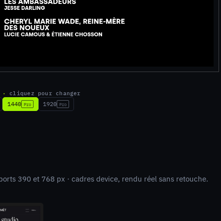
h ·
cliquez pour changer
1440
1920
Pro
Pro
ewports 390 et 768 px · cadres device, rendu réel sans retouche.