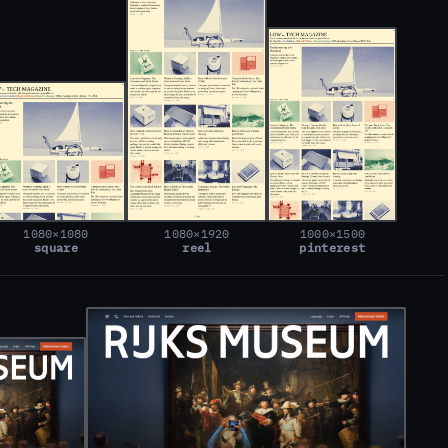
1080×1080
1080×1920
1000×1500
square
reel
pinterest