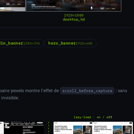
1920×1080
desktop_hd
din_banner
hero_banner
1584×396
1920×600
 paire pexels montre l'effet de
: sans
scroll_before_capture
 invisible.
lazy-load : on / off