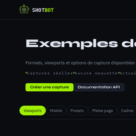
Exemples d
Formats, viewports et options de capture disponible
Captures réelles
Aucune maquette
Actua
Créer une capture
Documentation API
Viewports
Mobile
Presets
Pleine page
Cadres