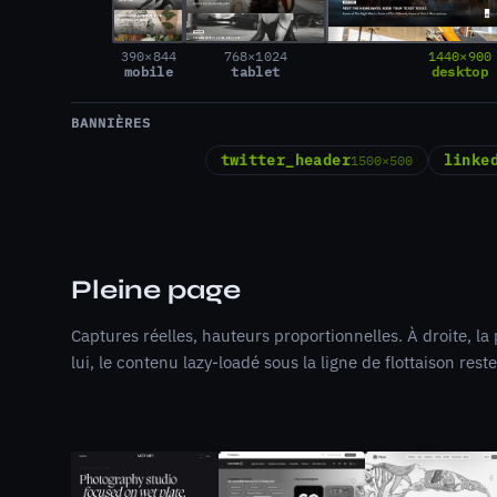
390×844
768×1024
1440×900
mobile
tablet
desktop
BANNIÈRES
twitter_header
linke
1500×500
Pleine page
Captures réelles, hauteurs proportionnelles. À droite, la
lui, le contenu lazy-loadé sous la ligne de flottaison reste