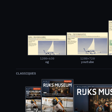
1200×630
1280×720
og
youtube
CLASSIQUES