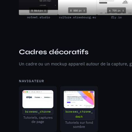
5 844 px
8 000 px
6 705 px
motmet.studio
culture.strasbourg.eu
fly.io
Cadres décoratifs
Un cadre ou un mockup appareil autour de la capture, g
NAVIGATEUR
browser_chrome
browser_chrome_
dark
Tutoriels, captures
de page
Tutoriels sur fond
sombre