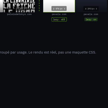
7 271 px
2 076 px
4 293 px
palaisdetokyo.com
pexels.com
pexels.com
lazy: off
lazy: on
roupé par usage. Le rendu est réel, pas une maquette CSS.