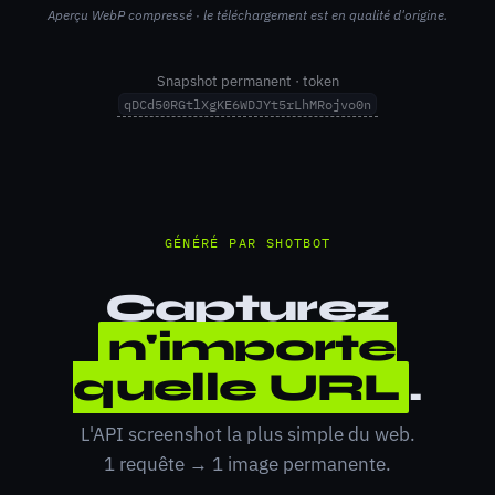
Aperçu WebP compressé · le téléchargement est en qualité d'origine.
Snapshot permanent · token
qDCd50RGtlXgKE6WDJYt5rLhMRojvo0n
GÉNÉRÉ PAR SHOTBOT
Capturez
n'importe
quelle URL
.
L'API screenshot la plus simple du web.
1 requête → 1 image permanente.