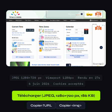
JPEG 1280×720 px
Viewport 1280px
Rendu en 27s
6 juin 2026
Cookies acceptés
Télécharger (JPEG, 1280×720 px, 186 KB)
Copier l'URL
Copier <img>