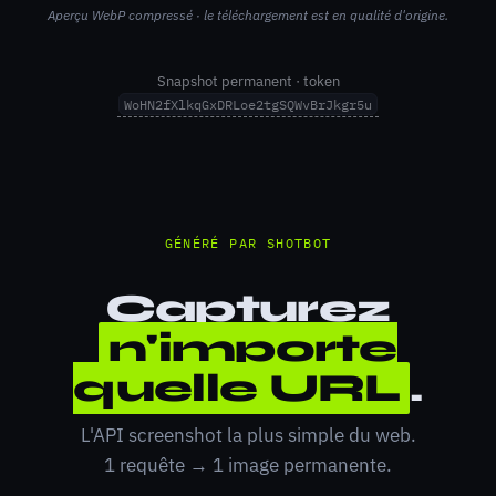
Aperçu WebP compressé · le téléchargement est en qualité d'origine.
Snapshot permanent · token
WoHN2fXlkqGxDRLoe2tgSQWvBrJkgr5u
GÉNÉRÉ PAR SHOTBOT
Capturez
n'importe
quelle URL
.
L'API screenshot la plus simple du web.
1 requête → 1 image permanente.