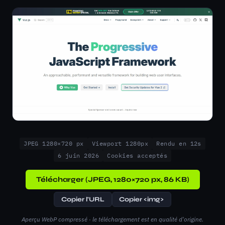
JPEG 1280×720 px
Viewport 1280px
Rendu en 12s
6 juin 2026
Cookies acceptés
Télécharger (JPEG, 1280×720 px, 86 KB)
Copier l'URL
Copier <img>
Aperçu WebP compressé · le téléchargement est en qualité d'origine.