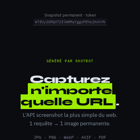
Snapshot permanent · token
W7fUy2GRQUTZfJW8MqYggzPEh6jHxhYN
GÉNÉRÉ PAR SHOTBOT
Capturez
n'importe
quelle URL
.
L'API screenshot la plus simple du web.
1 requête → 1 image permanente.
JPG · PNG · WebP · AVIF · PDF