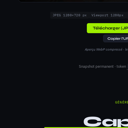
JPEG 1280×720 px
Viewport 1280px
Télécharger (JP
Copier l'U
Aperçu WebP compressé · le 
Snapshot permanent · token
GÉNÉR
Cap