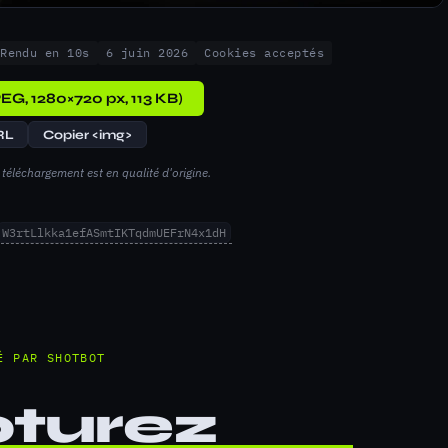
Rendu en 10s
6 juin 2026
Cookies acceptés
EG, 1280×720 px, 113 KB)
RL
Copier <img>
téléchargement est en qualité d'origine.
W3rtLlkka1efASmtIKTqdmUEFrN4x1dH
É PAR SHOTBOT
turez