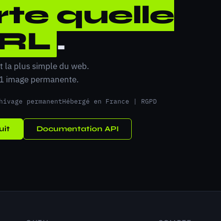
te quelle
RL
.
t la plus simple du web.
 1 image permanente.
hivage permanent
Hébergé en France | RGPD
uit
Documentation API