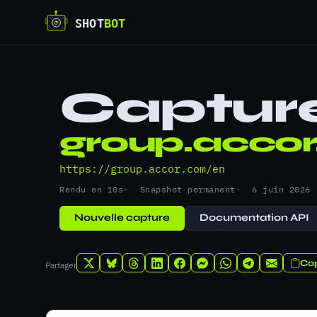
Captur
group.acco
https://group.accor.com/en
Rendu en 10s
Snapshot permanent
6 juin 2026
Nouvelle capture
Documentation API
Cop
Partager