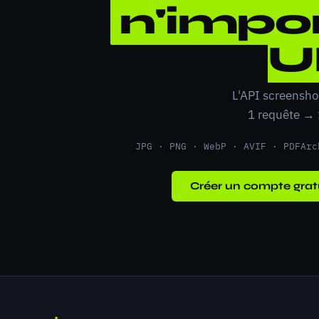
n'impor
U
L'API screensho
1 requête →
JPG · PNG · WebP · AVIF · PDF
Arc
Créer un compte grat