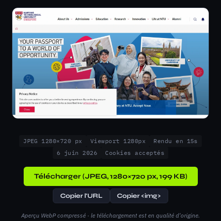
JPEG 1280×720 px
Viewport 1280px
Rendu en 15s
6 juin 2026
Cookies acceptés
Télécharger (JPEG, 1280×720 px, 199 KB)
Copier l'URL
Copier <img>
Aperçu WebP compressé · le téléchargement est en qualité d'origine.