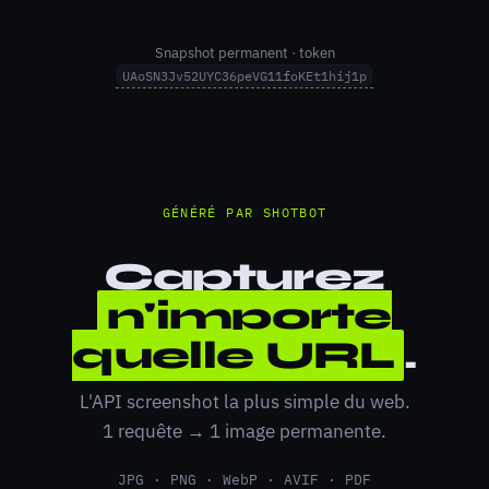
Snapshot permanent · token
UAoSN3Jv52UYC36peVG11foKEt1hij1p
GÉNÉRÉ PAR SHOTBOT
Capturez
n'importe
quelle URL
.
L'API screenshot la plus simple du web.
1 requête → 1 image permanente.
JPG · PNG · WebP · AVIF · PDF