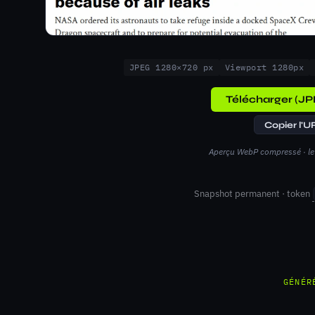
JPEG 1280×720 px
Viewport 1280px
Télécharger (JP
Copier l'U
Aperçu WebP compressé · le 
Snapshot permanent · token
GÉNÉR