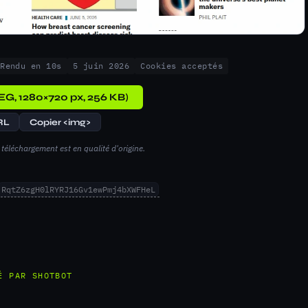
Rendu en 10s
5 juin 2026
Cookies acceptés
EG, 1280×720 px, 256 KB)
RL
Copier <img>
téléchargement est en qualité d'origine.
RqtZ6zgH0lRYRJ16Gv1ewPmj4bXWFHeL
É PAR SHOTBOT