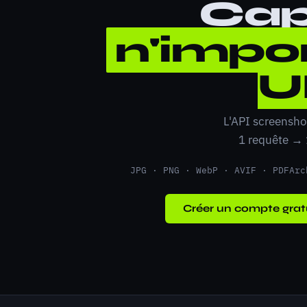
Cap
n'impor
U
L'API screensho
1 requête →
JPG · PNG · WebP · AVIF · PDF
Arc
Créer un compte grat