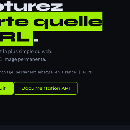
turez
te quelle
RL
.
t la plus simple du web.
 1 image permanente.
hivage permanent
Hébergé en France | RGPD
uit
Documentation API