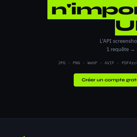
n'impor
U
L'API screensho
1 requête →
JPG · PNG · WebP · AVIF · PDF
Arc
Créer un compte grat