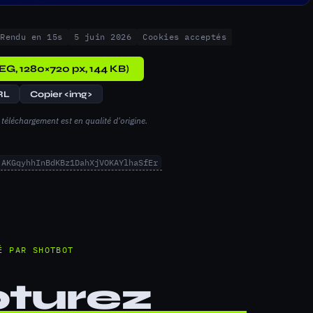
Rendu en 15s
5 juin 2026
Cookies acceptés
EG, 1280×720 px, 144 KB)
RL
Copier <img>
téléchargement est en qualité d'origine.
AKGqyhhInBdKBz1DahXjVOKAYlhaSfEr
É PAR SHOTBOT
turez