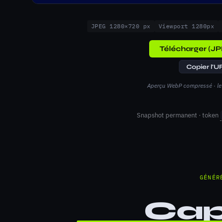
JPEG 1280×720 px
Viewport 1280px
Télécharger (JP
Copier l'U
Aperçu WebP compressé · le 
Snapshot permanent · token
GÉNÉR
Cap