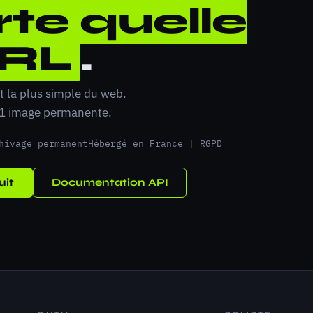
te quelle
RL
.
t la plus simple du web.
 1 image permanente.
hivage permanent
Hébergé en France | RGPD
uit
Documentation API