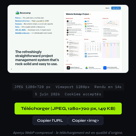
JPEG 1280×720 px
Viewport 1280px
Rendu en 14s
5 juin 2026
Cookies acceptés
Télécharger (JPEG, 1280×720 px, 149 KB)
Copier l'URL
Copier <img>
Aperçu WebP compressé · le téléchargement est en qualité d'origine.