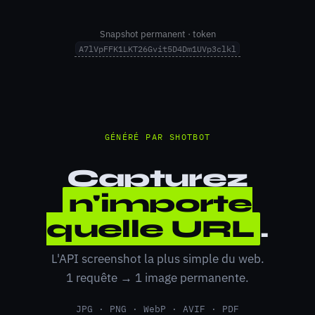
Snapshot permanent · token
A7lVpFFK1LKT26Gvit5D4Dm1UVp3clkl
GÉNÉRÉ PAR SHOTBOT
Capturez
n'importe
quelle URL
.
L'API screenshot la plus simple du web.
1 requête → 1 image permanente.
JPG · PNG · WebP · AVIF · PDF